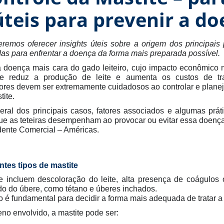
teis para prevenir a d
eremos oferecer insights úteis sobre a origem dos principais
s para enfrentar a doença da forma mais preparada possível.
 doença mais cara do gado leiteiro, cujo impacto econômico
ere reduz a produção de leite e aumenta os custos de t
es devem ser extremamente cuidadosos ao controlar e planejar
tite.
ral dos principais casos, fatores associados e algumas práti
que as teteiras desempenham ao provocar ou evitar essa doença
dente Comercial – Américas.
ntes tipos de mastite
e incluem descoloração do leite, alta presença de coágulos
ido do úbere, como tétano e úberes inchados.
 é fundamental para decidir a forma mais adequada de tratar a 
o envolvido, a mastite pode ser: