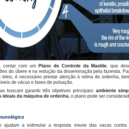
o, contar com um
Plano de Controle da Mastite
, que des
ções do úbere e na redução da disseminação pela fazenda. Pa
 tetos, é necessário prestar atenção à rotina de ordenha, be
íveis de vácuo e fases de pulsação.
 buscam garantir três objetivos principais:
ambiente simpl
s ideais da máquina de ordenha,
o plano pode ser considera
imunológico
 ajudam a estimular a resposta imune das vacas contra a