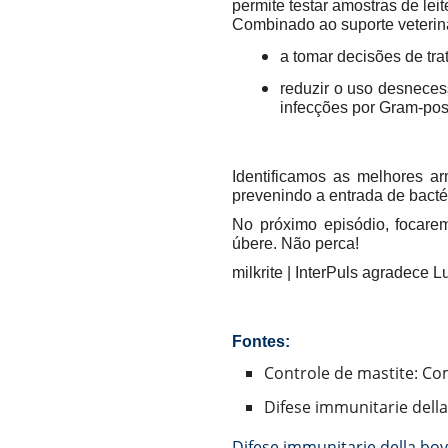
permite testar amostras de lei
Combinado ao suporte veteriná
a tomar decisões de tra
reduzir o uso desneces
infecções por Gram-posi
Identificamos as melhores a
prevenindo a entrada de bacté
No próximo episódio, focare
úbere.
Não perca!
milkrite | InterPuls agradece L
Fontes:
Controle de mastite: Co
Difese immunitarie della
Difese immunitarie della bovi