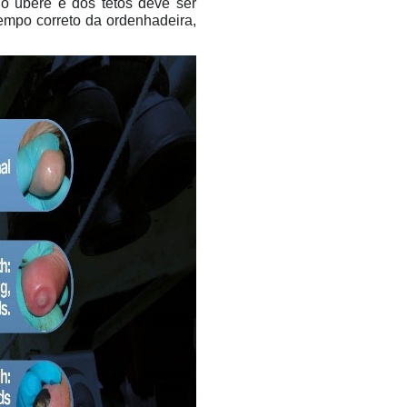
 do úbere e dos tetos deve ser
empo correto da ordenhadeira,