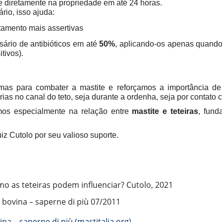
te diretamente na propriedade em até 24 horas.
rio, isso ajuda:
tamento mais assertivas
sário de antibióticos em até
50%
, aplicando-os apenas quand
tivos).
rmas para combater a mastite e reforçamos a importância de
rias no canal do teto, seja durante a ordenha, seja por contat
mos especialmente na relação entre
mastite e teteiras
, fund
uiz Cutolo por seu valioso suporte.
mo as teteiras podem influenciar? Cutolo, 2021
 bovina – saperne di più 07/2011
na – saperne di più (mastitalia.org)