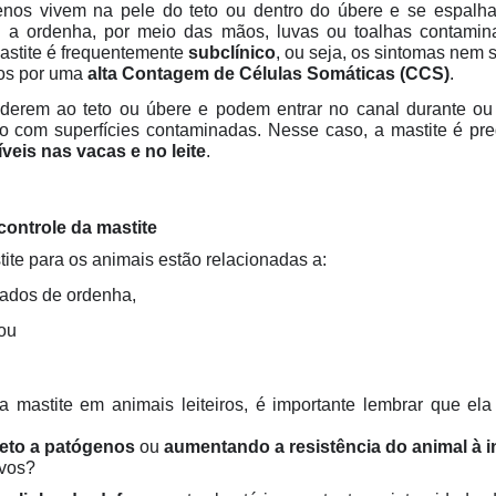
enos vivem na pele do teto ou dentro do úbere e se espalha
e a ordenha, por meio das mãos, luvas ou toalhas contami
astite é frequentemente
subclínico
, ou seja, os sintomas nem 
dos por uma
alta Contagem de Células Somáticas (CCS)
.
 aderem ao teto ou úbere e podem entrar no canal durante o
to com superfícies contaminadas. Nesse caso, a mastite é p
veis nas vacas e no leite
.
controle da mastite
ite para os animais estão relacionadas a:
ados de ordenha,
ou
 a mastite em animais leiteiros, é importante lembrar que el
teto a patógenos
ou
aumentando a resistência do animal à 
ivos?