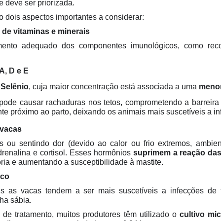
 deve ser priorizada.
 dois aspectos importantes a considerar:
de vitaminas e minerais
amento adequado dos componentes imunológicos, como rec
A, D e E
:
Selênio
, cuja maior concentração está associada a uma
meno
a pode causar rachaduras nos tetos, comprometendo a barreira 
te próximo ao parto, deixando os animais mais suscetíveis a in
 vacas
s ou sentindo dor (devido ao calor ou frio extremos, ambien
adrenalina e cortisol. Esses hormônios
suprimem a reação das
ria e aumentando a susceptibilidade à mastite.
eco
ois as vacas tendem a ser mais suscetíveis a infecções de
ha sábia.
de tratamento, muitos produtores têm utilizado o
cultivo mi