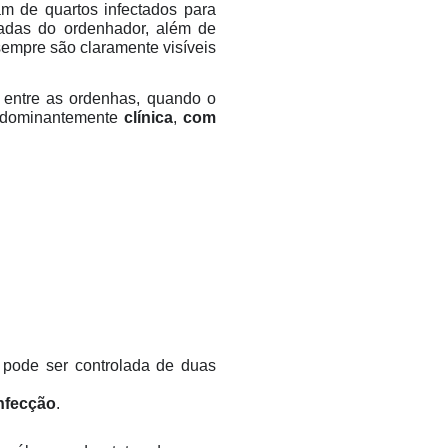
m de quartos infectados para
nadas do ordenhador, além de
sempre são claramente visíveis
u entre as ordenhas, quando o
redominantemente
clínica
,
com
a pode ser controlada de duas
infecção
.