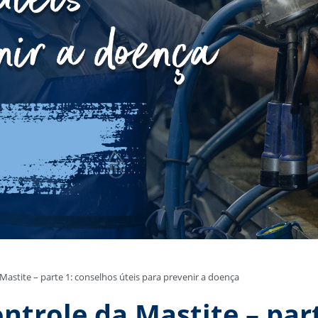
Mastite – parte 1: conselhos úteis para prevenir a doença
ntrole da Mastite – part