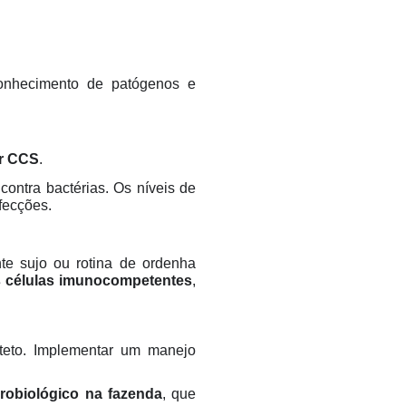
onhecimento de patógenos e
r CCS
.
contra bactérias. Os níveis de
fecções.
te sujo ou rotina de ordenha
 células imunocompetentes
,
 teto. Implementar um manejo
crobiológico na fazenda
, que