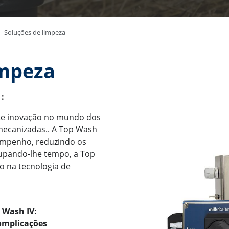
Soluções de limpeza
impeza
:
nte inovação no mundo dos
ecanizadas.. A Top Wash
empenho, reduzindo os
upando-lhe tempo, a Top
o na tecnologia de
p Wash IV:
omplicações