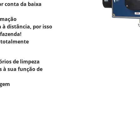
r conta da baixa
ramação
à distância, por isso
 fazenda!
 totalmente
órios de limpeza
s à sua função de
agem