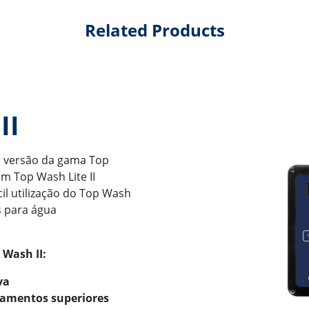
Related Products
II
ma versão da gama Top
m Top Wash Lite II
il utilização do Top Wash
s para água
 Wash II:
va
pamentos superiores