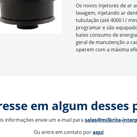
Os novos injetores de ar 
lavagem, injetando ar den
tubulação (até 4000 l / mi
programar e são equipados
baixo consumo de energia.
geral de manutenção a cad
operem com a máxima efic
resse em algum desses 
s informações envie um e-mail para 
sales@milkrite-inter
Ou entre em contato por 
aqui