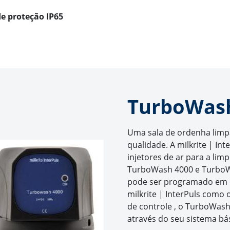
de proteção IP65
TurboWas
Uma sala de ordenha limpa 
qualidade. A milkrite | I
injetores de ar para a lim
TurboWash 4000 e Turbo
pode ser programado em o
milkrite | InterPuls como 
de controle , o TurboWash
através do seu sistema bá