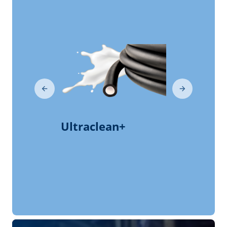
milkrite | InterPuls
Apresentação da Companhia
milkrite | InterPuls
Testemunhos