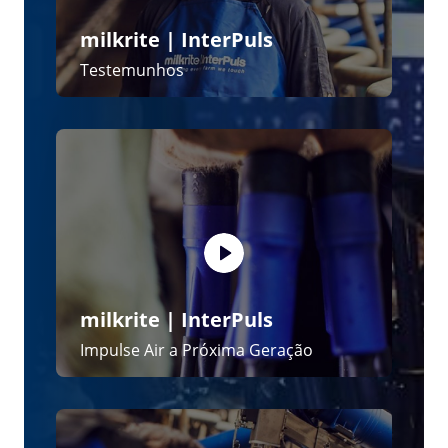
milkrite | InterPuls
Sistema iMilk600
Notícias