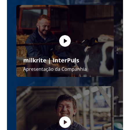
milkrite | InterPuls
Impulse Air a Próxima Geração