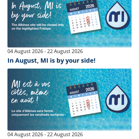
Interface
Precision
Teteiras
Pulsadores
Conjuntos de ordenha
Sistemas de Vácuo
Bandejas de Limpeza
Bombas de Vácuo
Coletores
Receptores de leite
Linha de Tubos & Mangueiras
Control
Intelligence
Medidor de leite - iMilkNano
Software de Gestão do
& MMC
Rebanho
Medidor de leite - iMilk600
Software de Gestão do
Rebanho EXT
Medidor de Leite - ACR Smart
MMV
Produção de Leite de
Precisão
Extrator Automático -
ACRsmart