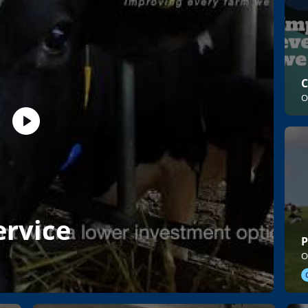
C
O
ervice
O