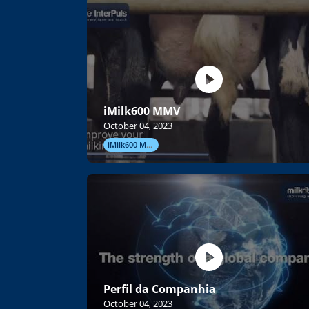
iMilk600 MMV
October 04, 2023
iMilk600 MMV
Perfil da Companhia
October 04, 2023