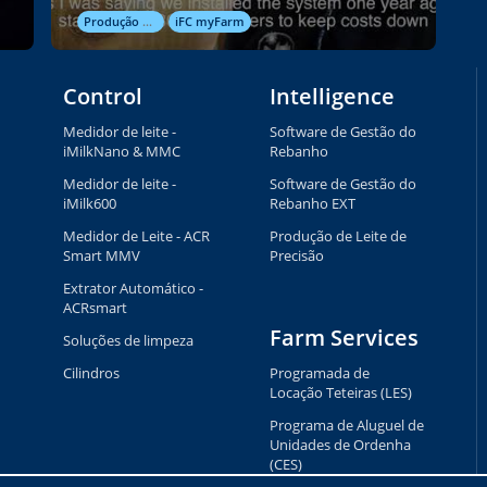
Produção de Leite de Precisão
iFC myFarm
Control
Intelligence
Medidor de leite -
Software de Gestão do
iMilkNano & MMC
Rebanho
Medidor de leite -
Software de Gestão do
iMilk600
Rebanho EXT
Medidor de Leite - ACR
Produção de Leite de
Smart MMV
Precisão
Extrator Automático -
ACRsmart
Farm Services
Soluções de limpeza
Cilindros
Programada de
Locação Teteiras (LES)
Programa de Aluguel de
Unidades de Ordenha
(CES)