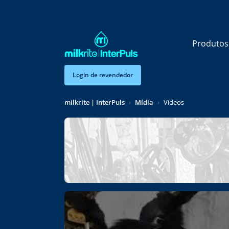
Skip to main content
Produto
Login de revendedor
milkrite | InterPuls
Mídia
Vídeos