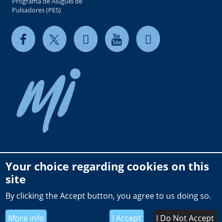
Programa de Aluguel de
Pulsadores (PES)
Your choice regarding cookies on this
Copyright © 2026 milkrite | InterPuls. All rights reserved.
site
Privacy and Cookie Policy
By clicking the Accept button, you agree to us doing so.
Terms of use
Terms and Conditions of Sale BR
More info
I Accept
I Do Not Accept