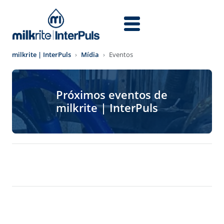
Skip to main content
milkrite | InterPuls
Mídia
Eventos
Próximos eventos de
milkrite | InterPuls