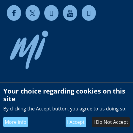
Your choice regarding cookies on this
Copyright © 2026 milkrite | InterPuls. All rights reserved.
site
Privacy and Cookie Policy
By clicking the Accept button, you agree to us doing so.
Terms of use
Terms and Conditions of Sale BR
More info
I Accept
I Do Not Accept
Global General Terms of Purchase