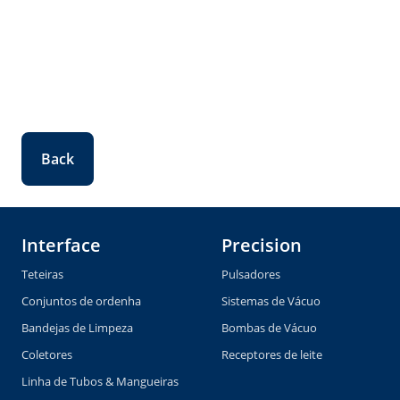
Back
Interface
Precision
Teteiras
Pulsadores
Conjuntos de ordenha
Sistemas de Vácuo
Bandejas de Limpeza
Bombas de Vácuo
Coletores
Receptores de leite
Linha de Tubos & Mangueiras