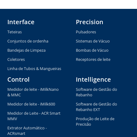
Interface
Precision
Teteiras
Pulsadores
Conjuntos de ordenha
Sistemas de Vácuo
Bandejas de Limpeza
Bombas de Vácuo
Coletores
Receptores de leite
Linha de Tubos & Mangueiras
Control
Intelligence
Medidor de leite - iMilkNano
Software de Gestão do
& MMC
Rebanho
Medidor de leite - iMilk600
Software de Gestão do
Rebanho EXT
Medidor de Leite - ACR Smart
MMV
Produção de Leite de
Precisão
Extrator Automático -
ACRsmart