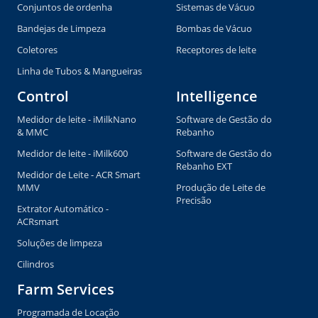
Conjuntos de ordenha
Sistemas de Vácuo
Bandejas de Limpeza
Bombas de Vácuo
Coletores
Receptores de leite
Linha de Tubos & Mangueiras
Control
Intelligence
Medidor de leite - iMilkNano
Software de Gestão do
& MMC
Rebanho
Medidor de leite - iMilk600
Software de Gestão do
Rebanho EXT
Medidor de Leite - ACR Smart
MMV
Produção de Leite de
Precisão
Extrator Automático -
ACRsmart
Soluções de limpeza
Cilindros
Farm Services
Programada de Locação