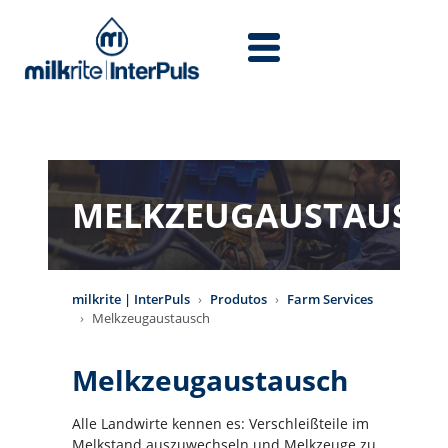
Skip to main content
MELKZEUGAUSTAUSC
milkrite | InterPuls
Produtos
Farm Services
Melkzeugaustausch
Melkzeugaustausch
Alle Landwirte kennen es: Verschleißteile im
Melkstand auszuwechseln und Melkzeuge zu