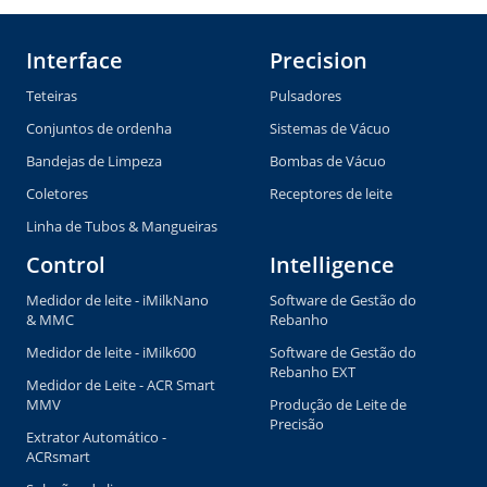
Interface
Precision
Teteiras
Pulsadores
Conjuntos de ordenha
Sistemas de Vácuo
Bandejas de Limpeza
Bombas de Vácuo
Coletores
Receptores de leite
Linha de Tubos & Mangueiras
Control
Intelligence
Medidor de leite - iMilkNano
Software de Gestão do
& MMC
Rebanho
Medidor de leite - iMilk600
Software de Gestão do
Rebanho EXT
Medidor de Leite - ACR Smart
MMV
Produção de Leite de
Precisão
Extrator Automático -
ACRsmart