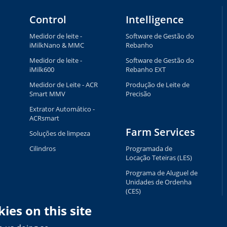
Control
Intelligence
Medidor de leite -
Software de Gestão do
iMilkNano & MMC
Rebanho
Medidor de leite -
Software de Gestão do
iMilk600
Rebanho EXT
Medidor de Leite - ACR
Produção de Leite de
Smart MMV
Precisão
Extrator Automático -
ACRsmart
Farm Services
Soluções de limpeza
Cilindros
Programada de
Locação Teteiras (LES)
Programa de Aluguel de
Unidades de Ordenha
(CES)
Programa de Aluguel de
ies on this site
Pulsadores (PES)