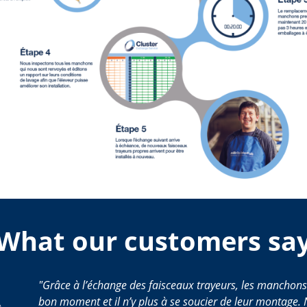
What our customers sa
Grâce à l’échange des faisceaux trayeurs, les manchon
bon moment et il n’y plus à se soucier de leur montage