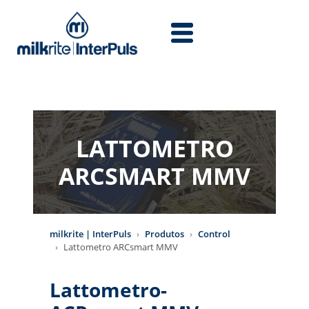
Skip to main content
LATTOMETRO
ARCSMART MMV
milkrite | InterPuls
Produtos
Control
Lattometro ARCsmart MMV
Lattometro-