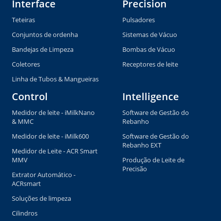
Interface
Precision
Teteiras
Pulsadores
Conjuntos de ordenha
Sistemas de Vácuo
Bandejas de Limpeza
Bombas de Vácuo
Coletores
Receptores de leite
Linha de Tubos & Mangueiras
Control
Intelligence
Medidor de leite - iMilkNano
Software de Gestão do
& MMC
Rebanho
Medidor de leite - iMilk600
Software de Gestão do
Rebanho EXT
Medidor de Leite - ACR Smart
MMV
Produção de Leite de
Precisão
Extrator Automático -
ACRsmart
Soluções de limpeza
Cilindros