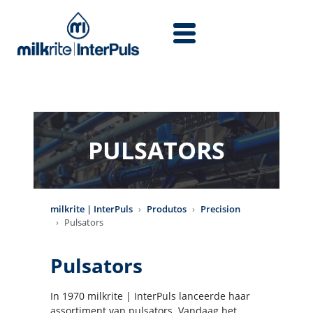
Skip to main content
PULSATORS
milkrite | InterPuls
Produtos
Precision
Pulsators
Pulsators
In 1970 milkrite | InterPuls lanceerde haar
assortiment van pulsators. Vandaag het