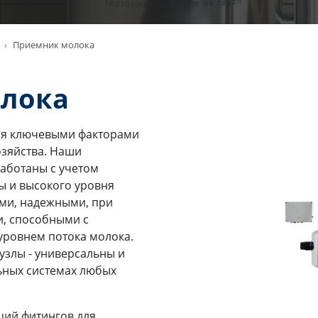
Приемник молока
олока
тся ключевыми факторами
озяйства. Наши
аботаны с учетом
ы и высокого уровня
ми, надежными, при
и, способными с
уровнем потока молока.
злы - универсальны и
ьных системах любых
ций фитингов для