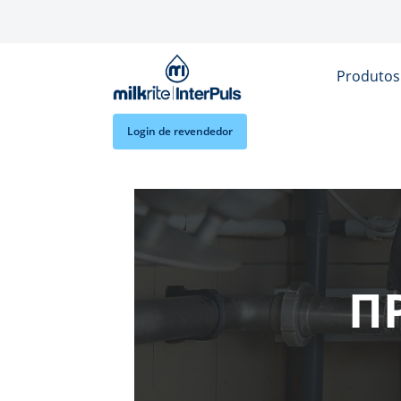
Skip to main content
Produto
Login de revendedor
П