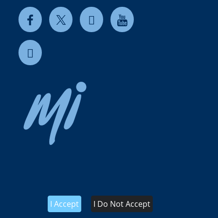
I Accept
I Do Not Accept