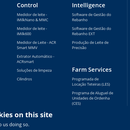
Control
Intelligence
Medidor de leite -
Software de Gestão do
iMilkNano & MMC
Rebanho
Medidor de leite -
Software de Gestão do
iMilk600
Rebanho EXT
Medidor de Leite - ACR
Produção de Leite de
Smart MMV
Precisão
Extrator Automático -
ACRsmart
Farm Services
Soluções de limpeza
Cilindros
Programada de
Locação Teteiras (LES)
Programa de Aluguel de
Unidades de Ordenha
(CES)
Programa de Aluguel de
ies on this site
Pulsadores (PES)
o us doing so.