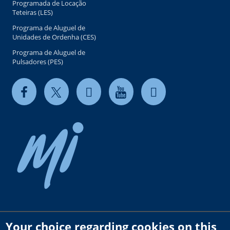
Programada de Locação
Teteiras (LES)
Programa de Aluguel de
Unidades de Ordenha (CES)
Programa de Aluguel de
Pulsadores (PES)
Your choice regarding cookies on this
Copyright © 2026 milkrite | InterPuls. All rights reserved.