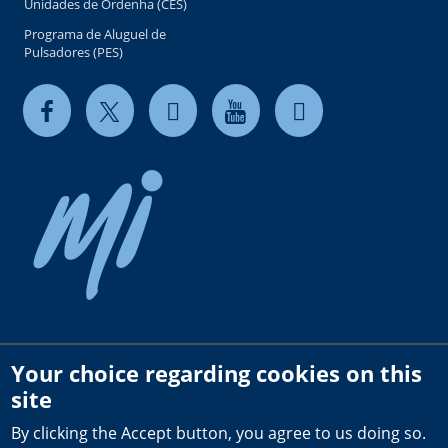
Unidades de Ordenha (CES)
Programa de Aluguel de
Pulsadores (PES)
Your choice regarding cookies on this
Copyright © 2026 milkrite | InterPuls. All rights reserved.
site
Privacy and Cookie Policy
By clicking the Accept button, you agree to us doing so.
Terms of use